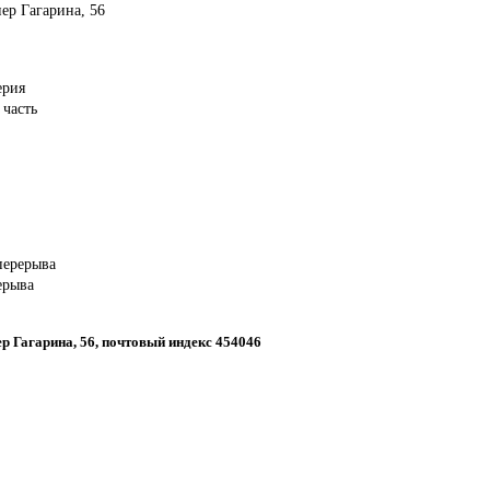
пер Гагарина, 56
ерия
 часть
 перерыва
ерыва
пер Гагарина, 56, почтовый индекс 454046