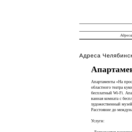
Адрес
Адреса Челябинск
Апартамен
Апартаменты «На
прос
областного театра кук
бесплатный Wi-Fi. Апа
ванная комната с бес
художественный музей 
Расстояние до междуна
Услуги:
- Допускается размещ