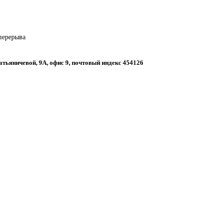
 перерыва
Татьяничевой, 9А, офис 9, почтовый индекс 454126