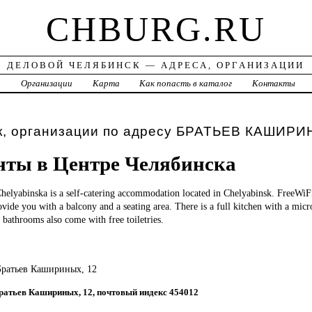
CHBURG.RU
ДЕЛОВОЙ ЧЕЛЯБИНСК — АДРЕСА, ОРГАНИЗАЦИИ
а
Организации
Карта
Как попасть в каталог
Контакты
к, организации по адресу БРАТЬЕВ КАШИРИ
ты в Центре Челябинска
helyabinska is a self-catering accommodation located in Chelyabinsk. FreeWiFi 
ide you with a balcony and a seating area. There is a full kitchen with a mic
e bathrooms also come with free toiletries.
 Братьев Кашириных, 12
 Братьев Кашириных, 12, почтовый индекс 454012