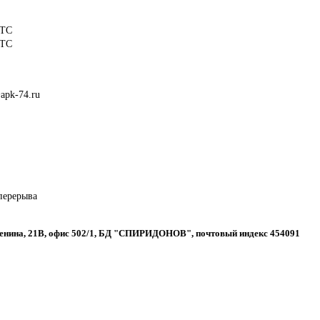
АТС
АТС
apk-74.ru
 перерыва
 Ленина, 21В, офис 502/1, БД "СПИРИДОНОВ", почтовый индекс 454091