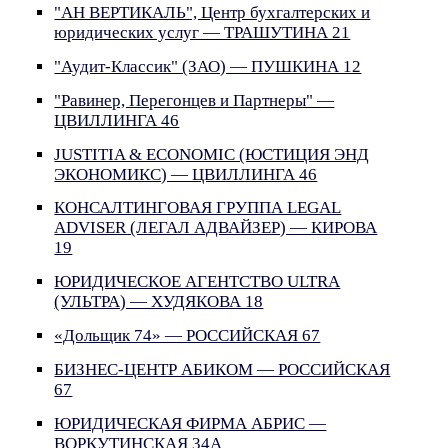
"АН ВЕРТИКАЛЬ", Центр бухгалтерских и
юридических услуг — ТРАШУТИНА 21
"Аудит-Классик" (ЗАО) — ПУШКИНА 12
"Равинер, Перегонцев и Партнеры" —
ЦВИЛЛИНГА 46
JUSTITIA & ECONOMIC (ЮСТИЦИЯ ЭНД
ЭКОНОМИКС) — ЦВИЛЛИНГА 46
КОНСАЛТИНГОВАЯ ГРУППА LEGAL
ADVISER (ЛЕГАЛ АДВАЙЗЕР) — КИРОВА
19
ЮРИДИЧЕСКОЕ АГЕНТСТВО ULTRA
(УЛЬТРА) — ХУДЯКОВА 18
«Дольщик 74» — РОССИЙСКАЯ 67
БИЗНЕС-ЦЕНТР АБИКОМ — РОССИЙСКАЯ
67
ЮРИДИЧЕСКАЯ ФИРМА АБРИС —
ВОРКУТИНСКАЯ 34А